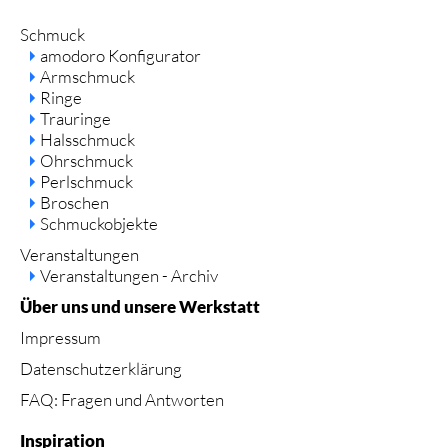
Navigation
Schmuck
überspringen
amodoro Konfigurator
Armschmuck
Ringe
Trauringe
Halsschmuck
Ohrschmuck
Perlschmuck
Broschen
Schmuckobjekte
Veranstaltungen
Veranstaltungen - Archiv
Über uns und unsere Werkstatt
Impressum
Datenschutzerklärung
FAQ: Fragen und Antworten
Inspiration