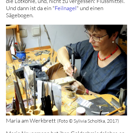
die Lötkohle, und, nicht zu vergessen: Flussmittel.
Und dann ist da ein "
Feilnagel
" und einen
Sägebogen.
Maria am Werkbrett
(Foto © Sylivia Scholtka, 2017)