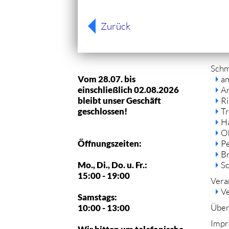
Zurück
Navi
Sch
über
Vom 28.07. bis
a
einschließlich 02.08.2026
A
bleibt unser Geschäft
R
geschlossen!
Tr
H
O
Öffnungszeiten:
P
B
Mo., Di., Do. u. Fr.:
S
15:00 - 19:00
Vera
Ve
Samstags:
Über
10:00 - 13:00
Impr