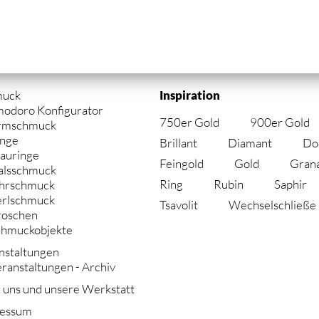
gation
muck
Inspiration
springen
modoro Konfigurator
750er Gold
900er Gold
rmschmuck
inge
Brillant
Diamant
Do
auringe
Feingold
Gold
Gran
alsschmuck
Ring
Rubin
Saphir
hrschmuck
erlschmuck
Tsavolit
Wechselschließe
roschen
chmuckobjekte
nstaltungen
ranstaltungen - Archiv
 uns und unsere Werkstatt
essum