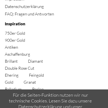
Datenschutzerklärung
FAQ: Fragen und Antworten
Inspiration
750er Gold
900er Gold
Antiken
Aschaffenburg
Brillant
Diamant
Double Rose Cut
Ehering
Feingold
Gold
Granat
Palladium
Perlen
Für die Seiten-Funktion nutzen wir nur
Ring
Rubin
technische Cookies. Lesen Sie dazu unsere
Saphir
Silber
Datenschutzerklärung und unser