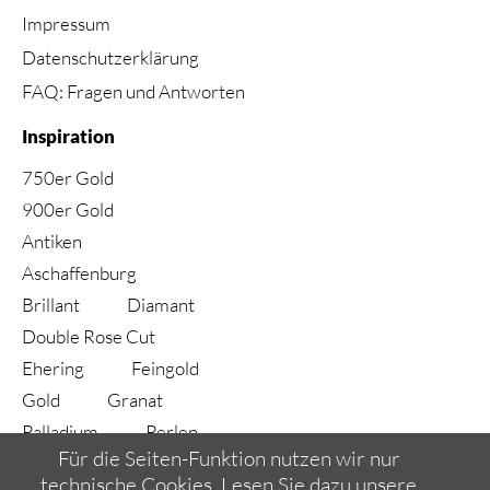
Impressum
Datenschutzerklärung
FAQ: Fragen und Antworten
Inspiration
750er Gold
900er Gold
Antiken
Aschaffenburg
Brillant
Diamant
Double Rose Cut
Ehering
Feingold
Gold
Granat
Palladium
Perlen
Für die Seiten-Funktion nutzen wir nur
Ring
Rubin
technische Cookies. Lesen Sie dazu unsere