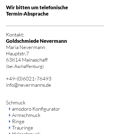
Wir bitten um telefonische
Termin-Absprache
Kontakt:
Goldschmiede Nevermann
Maria Nevermann
Hauptstr.7
63814 Mainaschaff
(bei Aschaffenburg)
+49-(0)6021-76493
info@nevermanns.de
Navigation
Schmuck
überspringen
amodoro Konfigurator
Armschmuck
Ringe
Trauringe
Halsschmuck