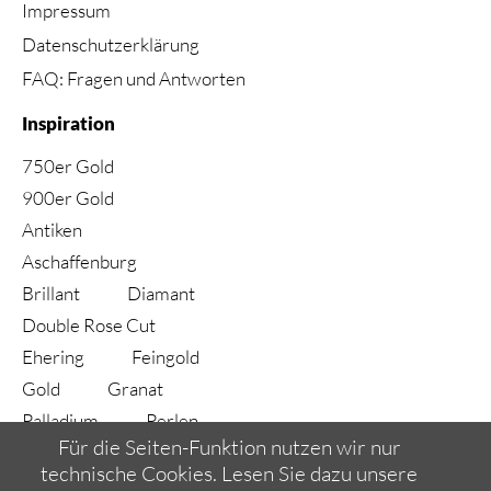
Impressum
Datenschutzerklärung
FAQ: Fragen und Antworten
Inspiration
750er Gold
900er Gold
Antiken
Aschaffenburg
Brillant
Diamant
Double Rose Cut
Ehering
Feingold
Gold
Granat
Palladium
Perlen
Für die Seiten-Funktion nutzen wir nur
Ring
Rubin
technische Cookies. Lesen Sie dazu unsere
Saphir
Silber